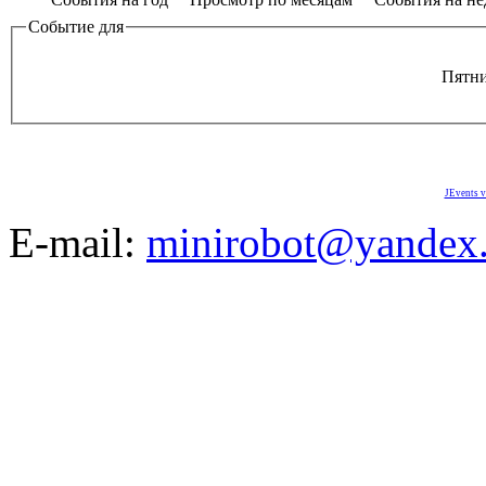
Событие для
Пятни
JEvents v
E-mail:
minirobot@yandex.
©2008-2