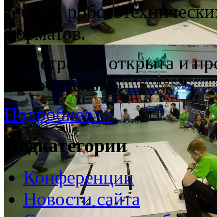
сессии, робототехническ
форматов.
Регистрация открыта и п
включительно.
Подробнее>>
Подкатегории
Конференции
Новости сайта