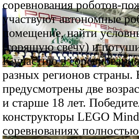
соревнования роботов-по
участвуют автономные ро
помещение, найти условн
(горящую свечу) и потуши
К участию в соревновани
разных регионов страны. 
предусмотрены две возрас
и старше 18 лет. Победит
конструкторы LEGO Minds
соревнованиях полностью 