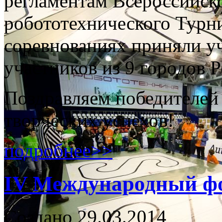
регламентам Всероссийск
робототехнического Турн
соревнованиях приняли уч
участников из 9 городов 
Поздравляем победителей
творческих успехов!
подробнее>>
IV Международный фо
Создано 29.03.2014