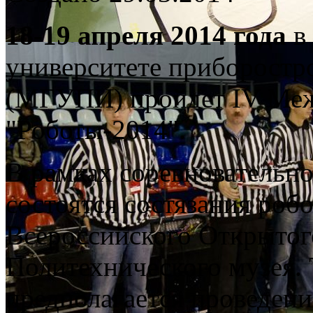
18-19 апреля 2014 года
в
университете приборостр
(МГУПИ) пройдет IV Ме
"Роботы-2014".
В рамках соревновательн
состоятся состязания роб
Всероссийского Открытог
Политехнического музея.
предполагается проведен