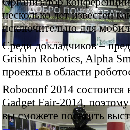
Организатор конференции
несколько лет известен к
исключительно для мобил
Среди докладчиков – предс
Grishin Robotics, Alpha S
проекты в области робото
Roboсonf 2014 состоится 
Gadget Fair-2014, поэтом
вы сможете посетить выст