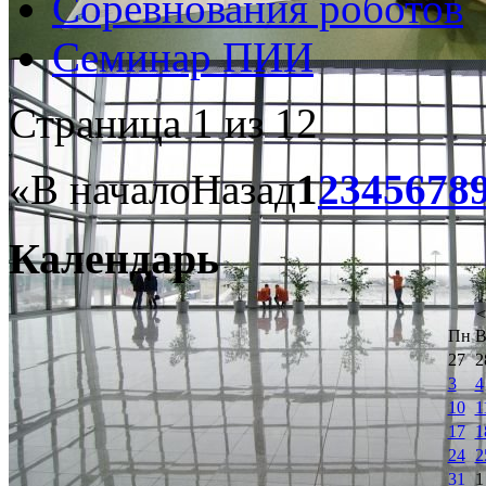
Соревнования роботов
Семинар ПИИ
Страница 1 из 12
«
В начало
Назад
1
2
3
4
5
6
7
8
Календарь
<
Пн
В
27
2
3
4
10
1
17
1
24
2
31
1