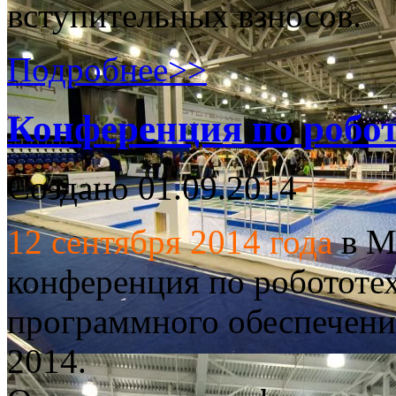
вступительных взносов.
Подробнее>>
Конференция по робот
Создано 01.09.2014
12 сентября 2014 года
в М
конференция по робототе
программного обеспечени
2014.