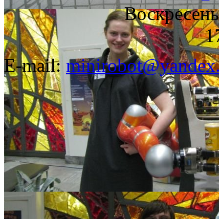
Воскресенье
1
E-mail:
minirobot@yandex.
©2008-2