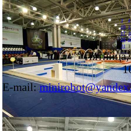
<
Пн
В
27
2
3
4
10
1
17
1
24
2
31
1
Пятница, 
1
E-mail:
minirobot@yandex.
©2008-2