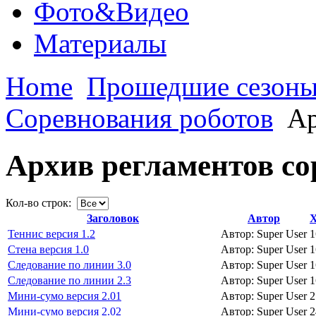
Фото&Видео
Материалы
Home
Прошедшие сезон
Соревнования роботов
Ар
Архив регламентов с
Кол-во строк:
Заголовок
Автор
Теннис версия 1.2
Автор: Super User
1
Стена версия 1.0
Автор: Super User
1
Следование по линии 3.0
Автор: Super User
1
Следование по линии 2.3
Автор: Super User
1
Мини-сумо версия 2.01
Автор: Super User
2
Мини-сумо версия 2.02
Автор: Super User
2